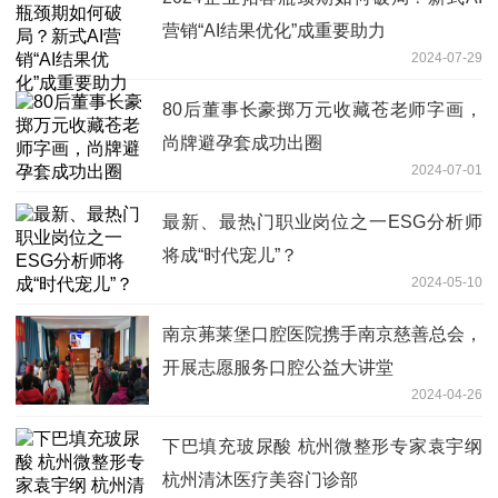
营销“AI结果优化”成重要助力
2024-07-29
80后董事长豪掷万元收藏苍老师字画，
尚牌避孕套成功出圈
2024-07-01
最新、最热门职业岗位之一ESG分析师
将成“时代宠儿”？
2024-05-10
南京茀莱堡口腔医院携手南京慈善总会，
开展志愿服务口腔公益大讲堂
2024-04-26
下巴填充玻尿酸 杭州微整形专家袁宇纲
杭州清沐医疗美容门诊部