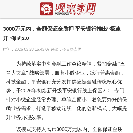
3000万元内，全额保证金质押 平安银行推出“极速
开”保函2.0
时间：2026-03-28 15:43:07 来源：今日热点网
为持续
落实
中央
金融工作会议
精神，紧扣
金融 “五
篇大文章” 战略部署，服务小
微企业，践行普惠
金融，
科技
金融，
平安银行充分发挥供应链
金融传统核心优
势，于2026年初焕新升级
平安银行线上保函2.0，专门
针对小
微企业经常办理、单笔金额小、着急要办好的保
函业务需求，打造了移动端线上化的创新模式，大幅提
升业务办理效率。
该模式支持
人民
币3000万元以内、全额保证金质