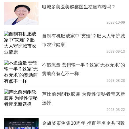
聊城多美医美赵鑫医生祛痘靠谱吗？
2023-10-09
自制有机肥成家中”灾难”？肥大人守护城
市农业健康
2023-09-13
不追流量 营销输一半？这家“无欲无求”的
赞助商有点不一样
2023-08-28
芦比前列酮软胶囊 为慢性便秘者带来新
选择
2023-08-22
金旗奖案例集10周年 携百年名企共同致