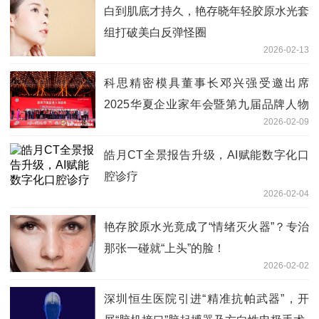
白到肌底才持久，艳存晓年轻胶原水光套
组打破美白反弹怪圈
2026-02-13
科思精密模具董事长邓兴强受邀出席
2025华夏企业家年会暨第九届品牌人物
2026-02-09
盛典
皓月CT全景报告升级，AI赋能数字化口
腔诊疗
2026-02-04
艳存胶原水光竟成了“情绪灭火器”？专治
那张一碰就“上头”的脸！
2026-02-02
深圳恒生医院引进“精准抗帕武器”，开