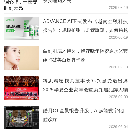
夜安睡到天亮
2026-03-19
ADVANCE.AI正式发布《越南金融科技
报告》：规模扩张与监管重塑，如何跨越
2026-03-19
越南数字金融的“分水岭”？
白到肌底才持久，艳存晓年轻胶原水光套
组打破美白反弹怪圈
2026-02-13
科思精密模具董事长邓兴强受邀出席
2025华夏企业家年会暨第九届品牌人物
2026-02-09
盛典
皓月CT全景报告升级，AI赋能数字化口
腔诊疗
2026-02-04