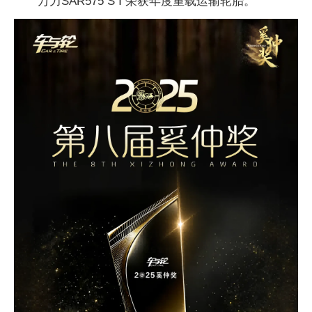
万力SAR575 S Ⅰ 荣获年度重载运输轮胎。