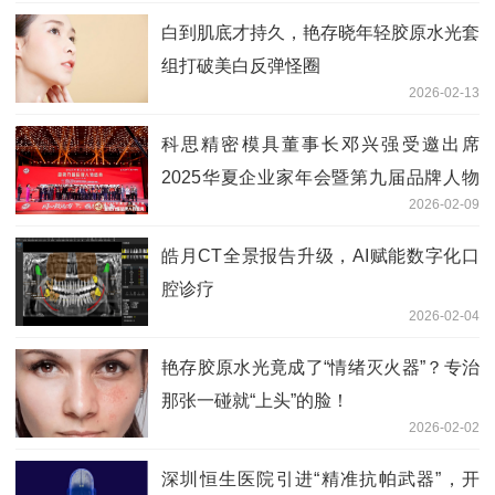
白到肌底才持久，艳存晓年轻胶原水光套
组打破美白反弹怪圈
2026-02-13
科思精密模具董事长邓兴强受邀出席
2025华夏企业家年会暨第九届品牌人物
2026-02-09
盛典
皓月CT全景报告升级，AI赋能数字化口
腔诊疗
2026-02-04
艳存胶原水光竟成了“情绪灭火器”？专治
那张一碰就“上头”的脸！
2026-02-02
深圳恒生医院引进“精准抗帕武器”，开