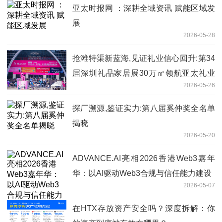
亚太时报网 ：深耕全域资讯 赋能区域发
展
2026-05-28
抢滩特渠新蓝海,见证礼业信心回升:第34
届深圳礼品家居展30万㎡领航亚太礼业
2026-05-26
采购新风口
探厂溯源,鉴证实力:第八届奚仲奖全名单
揭晓
2026-05-20
ADVANCE.AI亮相2026香港Web3嘉年
华：以AI驱动Web3合规与信任能力建设
2026-05-07
在HTX存放资产安全吗？深度拆解：你