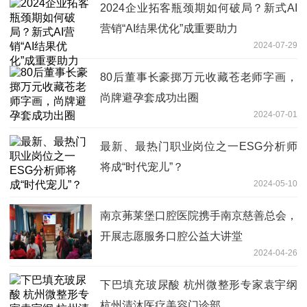
2024企业拓客瓶颈期如何破局？新式AI
营销“AI结果优化”成重要助力
2024-07-29
80后董事长豪掷万元收藏苍老师字画，
尚牌避孕套成功出圈
2024-07-01
最新、最热门职业岗位之一ESG分析师
将成“时代宠儿”？
2024-05-10
南京茀莱堡口腔医院携手南京慈善总会，
开展志愿服务口腔公益大讲堂
2024-04-26
下巴填充玻尿酸 杭州微整形专家袁宇纲
杭州清沐医疗美容门诊部