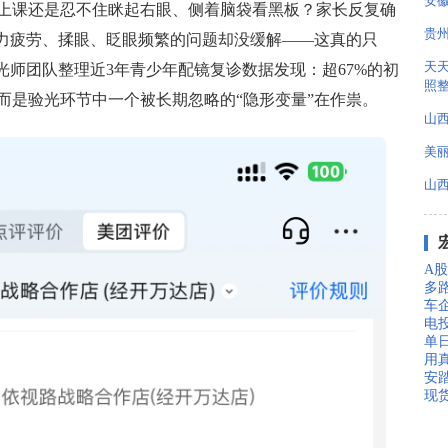
安
上课还是忍不住眯起右眼、侧着脑袋看黑板？家长反复确
贵州
视力疲劳、揉眼、眨眼频繁的问题却没缓解——这真的只
天
光师团队整理近3年青少年配镜复诊数据发现：超67%的初
照
而是验光环节中一个被长期忽略的“隐形变量”在作祟。
山西
美
山西
A股
多
车
电
单
用真
安踏
现