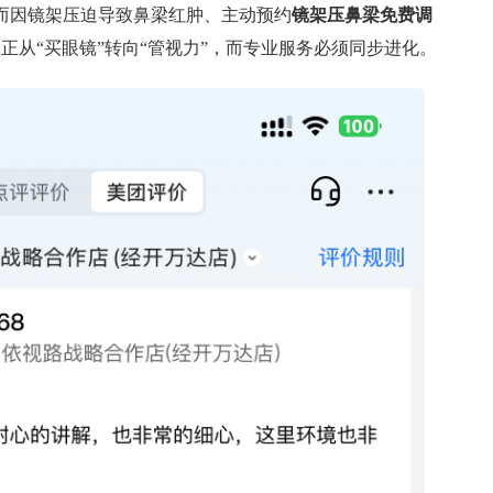
；而因镜架压迫导致鼻梁红肿、主动预约
镜架压鼻梁免费调
长正从“买眼镜”转向“管视力”，而专业服务必须同步进化。