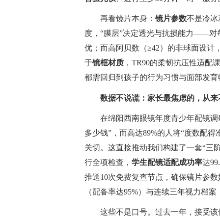
再看镜片本身：
镜片参数
不是冷冰
度，“膜层”决定透光与抗损能力——对每
优；而高阿贝数（≥42）的非球面设
于
镜框材质
，TR90的柔韧抗压性适
都需回归到孩子的行为习惯与面部发育
数据不说谎：家长最焦虑的，从来
在绵阳西南眼镜年度青少年配镜调研
多少钱”，而高达89%的人将“度数配得
关切。这直接推动我们构建了一套“三阶
行全项检查，
学生配镜适配成功率
达9
推送10次免费复查节点，确保镜片参
（配备率达95%）与连续三年视力档案
这些不是口号。过去一年，接受该体