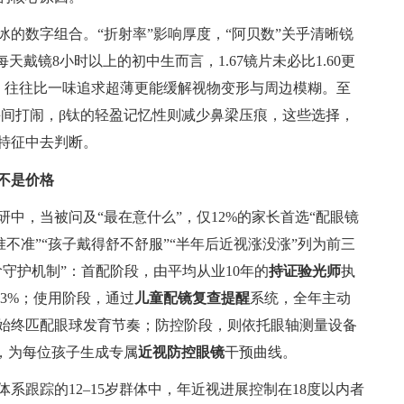
冰的数字组合。“折射率”影响厚度，“阿贝数”关乎清晰锐
天戴镜8小时以上的初中生而言，1.67镜片未必比1.60更
计，往往比一味追求超薄更能缓解视物变形与周边模糊。至
配课间打闹，β钛的轻盈记忆性则减少鼻梁压痕，这些选择，
特征中去判断。
不是价格
中，当被问及“最在意什么”，仅12%的家长首选“配眼镜
准不准”“孩子戴得舒不舒服”“半年后近视涨没涨”列为前三
守护机制”：首配阶段，由平均从业10年的
持证验光师
执
9.3%；使用阶段，通过
儿童配镜复查提醒
系统，全年主动
数始终匹配眼球发育节奏；防控阶段，则依托眼轴测量设备
，为每位孩子生成专属
近视防控眼镜
干预曲线。
系跟踪的12–15岁群体中，年近视进展控制在18度以内者