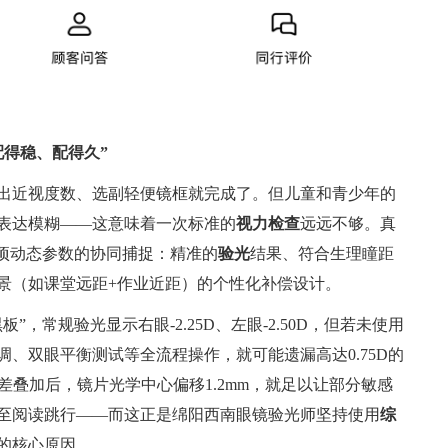
配得稳、配得久”
出近视度数、选副轻便镜框就完成了。但儿童和青少年的
表达模糊——这意味着一次标准的
视力检查
远远不够。真
三项动态参数的协同捕捉：精准的
验光
结果、符合生理瞳距
景（如课堂远距+作业近距）的个性化补偿设计。
”，常规验光显示右眼-2.25D、左眼-2.50D，但若未使用
、双眼平衡测试等全流程操作，就可能遗漏高达0.75D的
误差叠加后，镜片光学中心偏移1.2mm，就足以让部分敏感
至阅读跳行——而这正是绵阳西南眼镜验光师坚持使用
综
务的核心原因。