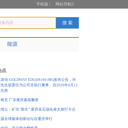
手机版
|
网站导航

能源
热点
滚动:GOLDWAY EDU(08160.HK)发布公告，许
先生获委任为公司非执行董事，自2026年6月12
起生效
午将至 广东肇庆裹蒸飘香
缙云：矿坑“新生” 废弃采石场化身文旅打卡点
五届全球媒体创新论坛在重庆举行