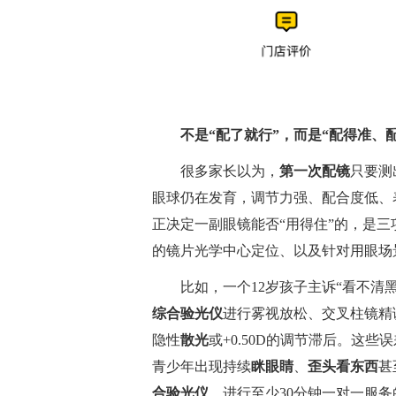
不是“配了就行”，而是“配得准、
很多家长以为，
第一次配镜
只要测
眼球仍在发育，调节力强、配合度低、
正决定一副眼镜能否“用得住”的，是
的镜片光学中心定位、以及针对用眼场
比如，一个12岁孩子主诉“看不清黑板
综合验光仪
进行雾视放松、交叉柱镜精调
隐性
散光
或+0.50D的调节滞后。这些
青少年出现持续
眯眼睛
、
歪头看东西
甚
合验光仪
、进行至少30分钟一对一服