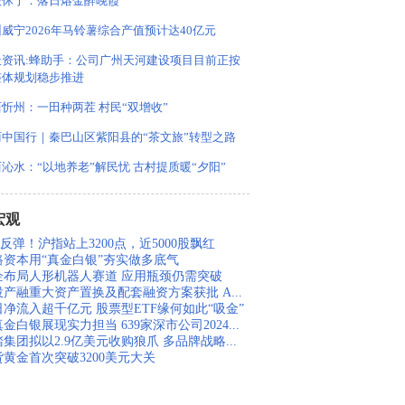
徽休宁：落日熔金醉晚霞
威宁2026年马铃薯综合产值预计达40亿元
天资讯:蜂助手：公司广州天河建设项目目前正按
整体规划稳步推进
忻州：一田种两茬 村民“双增收”
丽中国行｜秦巴山区紫阳县的“茶文旅”转型之路
沁水：“以地养老”解民忧 古村提质暖“夕阳”
宏观
反弹！沪指站上3200点，近5000股飘红
路资本用“真金白银”夯实做多底气
企布局人形机器人赛道 应用瓶颈仍需突破
投产融重大资产置换及配套融资方案获批 A...
日净流入超千亿元 股票型ETF缘何如此“吸金”
金白银展现实力担当 639家深市公司2024...
集团拟以2.9亿美元收购狼爪 多品牌战略...
货黄金首次突破3200美元大关