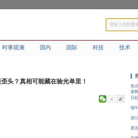
时事观澜
国内
国际
科技
技术
眼歪头？真相可能藏在验光单里！
焦点
家辉
日
端
浙江
第