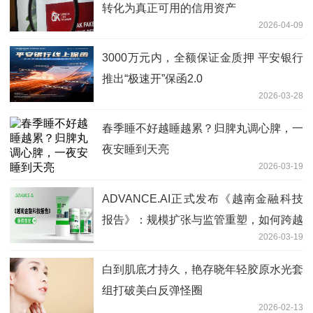
转化为真正可用的信用资产
2026-04-09
3000万元内，全额保证金质押 平安银行
推出“极速开”保函2.0
2026-03-28
春季睡不好越睡越累？归脾丸调心脾，一
夜安睡到天亮
2026-03-19
ADVANCE.AI正式发布《越南金融科技
报告》：规模扩张与监管重塑，如何跨越
2026-03-19
越南数字金融的“分水岭”？
白到肌底才持久，艳存晓年轻胶原水光套
组打破美白反弹怪圈
2026-02-13