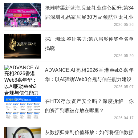
抢滩特渠新蓝海,见证礼业信心回升:第34
届深圳礼品家居展30万㎡领航亚太礼业
2026-05-26
采购新风口
探厂溯源,鉴证实力:第八届奚仲奖全名单
揭晓
2026-05-20
ADVANCE.AI亮相2026香港Web3嘉年
华：以AI驱动Web3合规与信任能力建设
2026-05-07
在HTX存放资产安全吗？深度拆解：你
的资产到底被存放在哪里？
2026-04-17
从数据归集到价值释放：如何将征信数据