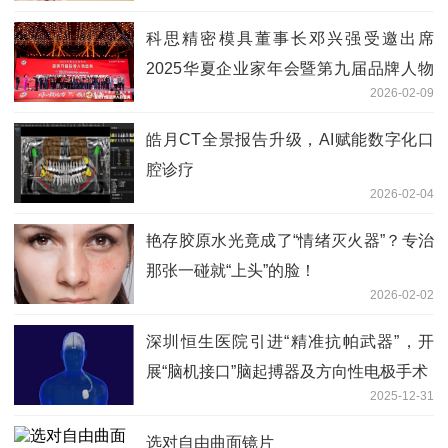
科思精密模具董事长邓兴强受邀出席
2025华夏企业家年会暨第九届品牌人物
2026-02-09
盛典
皓月CT全景报告升级，AI赋能数字化口
腔诊疗
2026-02-04
艳存胶原水光竟成了“情绪灭火器”？专治
那张一碰就“上头”的脸！
2026-02-02
深圳恒生医院引进“精准抗帕武器”，开
展“脑机接口”脑起搏器及方向性电极手术
2025-12-31
选对自由曲面镜片