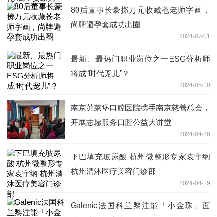
80后董事长豪掷万元收藏苍老师字画，
尚牌避孕套成功出圈
2024-07-01
最新、最热门职业岗位之一ESG分析师
将成“时代宠儿”？
2024-05-10
南京茀莱堡口腔医院携手南京慈善总会，
开展志愿服务口腔公益大讲堂
2024-04-26
下巴填充玻尿酸 杭州微整形专家袁宇纲
杭州清沐医疗美容门诊部
2024-04-19
Galenic法国科兰黎注能「小金珠」面